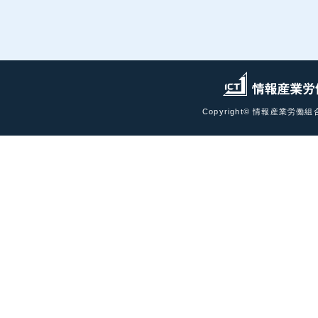
載しました。
新入社員の皆さまへ 《ひろがり》新規
2025.04.01
ャンペーンのご案内
ひろがりCommunity パズルランド～
2025.04.01
Copyright© 情報産業労働組合
載しました。
ひろがりCommunity パズルランド～
2025.01.01
載しました。
2024.12.18
満65歳契約者への年金受給手続き案内
て
年末年始の業務体制等について
2024.12.13
ひろがりCommunity パズルランド～
2024.10.01