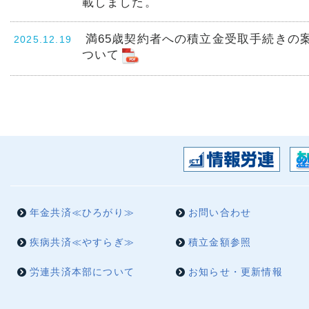
載しました。
満65歳契約者への積立金受取手続きの
2025.12.19
ついて
年末年始の業務体制等について
2025.12.08
2025年12月末をもって会社退
重要
2025.12.04
年金共済《ひろがり》契約者の皆さまへ
願い
ひろがりCommunity パズルランド～
2025.10.01
載しました。
年金共済≪ひろがり≫
お問い合わせ
疾病共済≪やすらぎ≫
積立金額参照
2025.08.29
年金共済ひろがり 2025年秋のキャン
ご案内
労連共済本部について
お知らせ・更新情報
ひろがりCommunity パズルランド～
2025.07.01